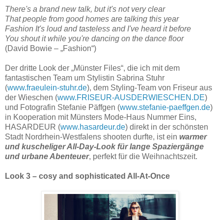
There's a brand new talk, but it's not very clear
That people from good homes are talking this year
Fashion It's loud and tasteless and I've heard it before
You shout it while you're dancing on the dance floor
(David Bowie – „Fashion“)
Der dritte Look der „Münster Files“, die ich mit dem
fantastischen Team um Stylistin Sabrina Stuhr
(
www.fraeulein-stuhr.de
), dem Styling-Team von Friseur aus
der Wieschen (
www.FRISEUR-AUSDERWIESCHEN.DE
)
und Fotografin Stefanie Päffgen (
www.stefanie-paeffgen.de
)
in Kooperation mit Münsters Mode-Haus Nummer Eins,
HASARDEUR (
www.hasardeur.de
) direkt in der schönsten
Stadt Nordrhein-Westfalens shooten durfte, ist ein
warmer
und kuscheliger All-Day-Look für lange Spaziergänge
und urbane Abenteuer
, perfekt für die Weihnachtszeit.
Look 3 – cosy and sophisticated All-At-Once