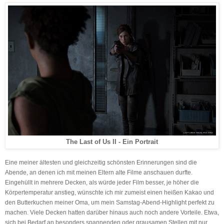
The Last of Us II - Ein Portrait
Eine meiner ältesten und gleichzeitig schönsten Erinnerungen sind die
Abende, an denen ich mit meinen Eltern alte Filme anschauen durfte.
Eingehüllt in mehrere Decken, als würde jeder Film besser, je höher die
Körpertemperatur anstieg, wünschte ich mir zumeist einen heißen Kakao und
den Butterkuchen meiner Oma, um mein Samstag-Abend-Highlight perfekt zu
machen. Viele Decken hatten darüber hinaus auch noch andere Vorteile. Etwa,
sich bei Bedarf an besonders spannenden oder grausamen Stellen mit nur