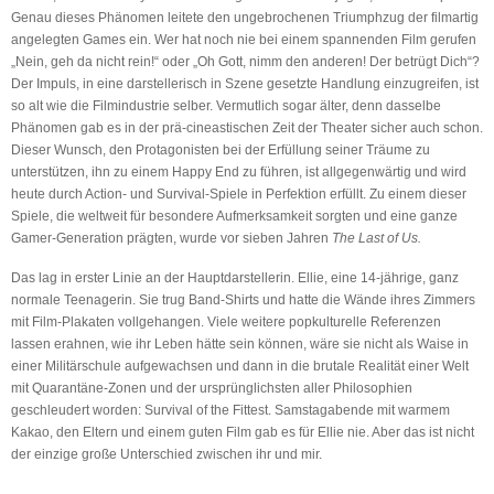
Genau dieses Phänomen leitete den ungebrochenen Triumphzug der filmartig
angelegten Games ein. Wer hat noch nie bei einem spannenden Film gerufen
„Nein, geh da nicht rein!“ oder „Oh Gott, nimm den anderen! Der betrügt Dich“?
Der Impuls, in eine darstellerisch in Szene gesetzte Handlung einzugreifen, ist
so alt wie die Filmindustrie selber. Vermutlich sogar älter, denn dasselbe
Phänomen gab es in der prä-cineastischen Zeit der Theater sicher auch schon.
Dieser Wunsch, den Protagonisten bei der Erfüllung seiner Träume zu
unterstützen, ihn zu einem Happy End zu führen, ist allgegenwärtig und wird
heute durch Action- und Survival-Spiele in Perfektion erfüllt. Zu einem dieser
Spiele, die weltweit für besondere Aufmerksamkeit sorgten und eine ganze
Gamer-Generation prägten, wurde vor sieben Jahren
The Last of Us.
Das lag in erster Linie an der Hauptdarstellerin. Ellie, eine 14-jährige, ganz
normale Teenagerin. Sie trug Band-Shirts und hatte die Wände ihres Zimmers
mit Film-Plakaten vollgehangen. Viele weitere popkulturelle Referenzen
lassen erahnen, wie ihr Leben hätte sein können, wäre sie nicht als Waise in
einer Militärschule aufgewachsen und dann in die brutale Realität einer Welt
mit Quarantäne-Zonen und der ursprünglichsten aller Philosophien
geschleudert worden: Survival of the Fittest. Samstagabende mit warmem
Kakao, den Eltern und einem guten Film gab es für Ellie nie. Aber das ist nicht
der einzige große Unterschied zwischen ihr und mir.