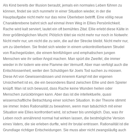
Als Kind bereits der Illusion beraubt, jemals ein normales Leben führen zu
können, findet sie sich nunmehr in einer Situation wieder, in der die
Hauptaufgabe nicht mehr nur das reine Überleben betrifft. Eine völlig neue
Charakterebene bahnt sich auf einmal ihren Weg in Ellies Persönlichkeit.
Rache wird kalt serviert, lautet ein oft bemühtes Zitat. Ellie erlebt diese Kälte in
ihrer größtmöglichen Wucht. Plötzlich tötet sie nicht mehr nur noch in Notwehr.
Nicht mehr nur, um nicht die zu sein, die auf der Strecke bleibt. Nicht mehr nur,
um zu überleben. Sie findet sich wieder in einem unkontrollierbaren Strudel
von Rachegelüsten, die einem feinfühligen und emphatischen jungen
Menschen wie ihr selber Angst machen. Man spürt die Zweifel, die immer
wieder in ihr lodern wie eine Flamme der Vernunft. Aber man verfolgt auch die
Entschlossenheit, weiter den Schuldigen für Joels Tod suchen zu müssen.
Diese Art von Gewissensbissen und innerem Kampf mit der eigenen
Unsicherheit ist es, die ein besonderes Band zwischen Ellie und dem Spieler
knüpft. Man ist sich bewusst, dass Rache keine Wunden heilen oder
Menschen zurückbringen kann. Aber das ist die intellektuelle, quasi
wissenschaftliche Betrachtung einer solchen Situation. In der Theorie stimmt
sie immer. Indes Rationalität zu bewahren, wenn man tatsächlich mit einer
Situation wie Ellies konfrontiert wird, ist schwer bis unmöglich. Das, was ihr
Leben noch annährend normal hat wirken lassen, die bestmögliche Version
eines Vaters, die sie erleben durfte, wird ihr brutal entrissen. Rationalität ist die
Grundlage richtiger Entscheidungen. Sie muss aber nicht zwangsläufig auch