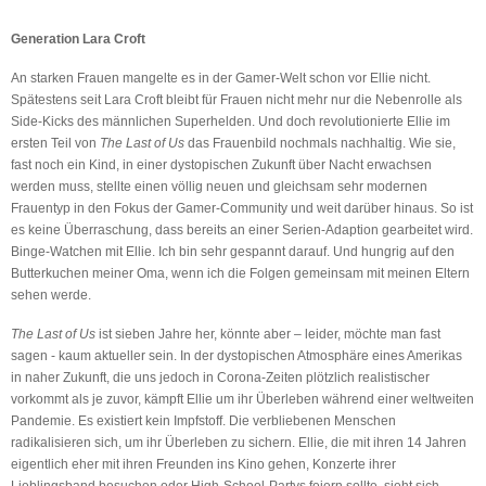
Generation Lara Croft
An starken Frauen mangelte es in der Gamer-Welt schon vor Ellie nicht.
Spätestens seit Lara Croft bleibt für Frauen nicht mehr nur die Nebenrolle als
Side-Kicks des männlichen Superhelden. Und doch revolutionierte Ellie im
ersten Teil von
The Last of Us
das Frauenbild nochmals nachhaltig. Wie sie,
fast noch ein Kind, in einer dystopischen Zukunft über Nacht erwachsen
werden muss, stellte einen völlig neuen und gleichsam sehr modernen
Frauentyp in den Fokus der Gamer-Community und weit darüber hinaus. So ist
es keine Überraschung, dass bereits an einer Serien-Adaption
gearbeitet wird.
Binge-Watchen mit Ellie. Ich bin sehr gespannt darauf. Und hungrig auf den
Butterkuchen meiner Oma, wenn ich die Folgen gemeinsam mit meinen Eltern
sehen werde.
The Last of Us
ist sieben Jahre her, könnte aber – leider, möchte man fast
sagen - kaum aktueller sein. In der dystopischen Atmosphäre eines Amerikas
in naher Zukunft, die uns jedoch in Corona-Zeiten plötzlich realistischer
vorkommt als je zuvor, kämpft Ellie um ihr Überleben während einer weltweiten
Pandemie. Es existiert kein Impfstoff. Die verbliebenen Menschen
radikalisieren sich, um ihr Überleben zu sichern. Ellie, die mit ihren 14 Jahren
eigentlich eher mit ihren Freunden ins Kino gehen, Konzerte ihrer
Lieblingsband besuchen oder High-School-Partys feiern sollte, sieht sich