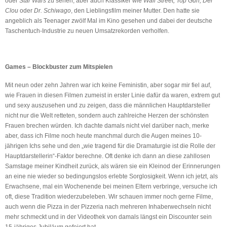
oder
Star Wars
zu sehen, aber auch Klassiker wie
Wall Street, Top Gun, Der
Clou
oder
Dr. Schiwago
, den Lieblingsfilm meiner Mutter. Den hatte sie
angeblich als Teenager zwölf Mal im Kino gesehen und dabei der deutsche
Taschentuch-Industrie zu neuen Umsatzrekorden verholfen.
Games – Blockbuster zum Mitspielen
Mit neun oder zehn Jahren war ich keine Feministin, aber sogar mir fiel auf,
wie Frauen in diesen Filmen zumeist in erster Linie dafür da waren, extrem gut
und sexy auszusehen und zu zeigen, dass die männlichen Hauptdarsteller
nicht nur die Welt retteten, sondern auch zahlreiche Herzen der schönsten
Frauen brechen würden. Ich dachte damals nicht viel darüber nach, merke
aber, dass ich Filme noch heute manchmal durch die Augen meines 10-
jährigen Ichs sehe und den „wie tragend für die Dramaturgie ist die Rolle der
Hauptdarstellerin“-Faktor berechne. Oft denke ich dann an diese zahllosen
Samstage meiner Kindheit zurück, als wären sie ein Kleinod der Erinnerungen
an eine nie wieder so bedingungslos erlebte Sorglosigkeit. Wenn ich jetzt, als
Erwachsene, mal ein Wochenende bei meinen Eltern verbringe, versuche ich
oft, diese Tradition wiederzubeleben. Wir schauen immer noch gerne Filme,
auch wenn die Pizza in der Pizzeria nach mehreren Inhaberwechseln nicht
mehr schmeckt und in der Videothek von damals längst ein Discounter sein