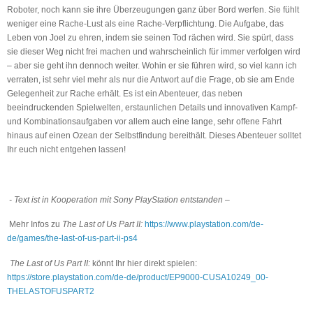
Roboter, noch kann sie ihre Überzeugungen ganz über Bord werfen. Sie fühlt
weniger eine Rache-Lust als eine Rache-Verpflichtung. Die Aufgabe, das
Leben von Joel zu ehren, indem sie seinen Tod rächen wird. Sie spürt, dass
sie dieser Weg nicht frei machen und wahrscheinlich für immer verfolgen wird
– aber sie geht ihn dennoch weiter. Wohin er sie führen wird, so viel kann ich
verraten, ist sehr viel mehr als nur die Antwort auf die Frage, ob sie am Ende
Gelegenheit zur Rache erhält. Es ist ein Abenteuer, das neben
beeindruckenden Spielwelten, erstaunlichen Details und innovativen Kampf-
und Kombinationsaufgaben vor allem auch eine lange, sehr offene Fahrt
hinaus auf einen Ozean der Selbstfindung bereithält. Dieses Abenteuer solltet
Ihr euch nicht entgehen lassen!
- Text ist in Kooperation mit Sony PlayStation entstanden –
Mehr Infos zu
The Last of Us Part II:
https://www.playstation.com/de-
de/games/the-last-of-us-part-ii-ps4
The Last of Us Part II:
könnt Ihr hier direkt spielen:
https://store.playstation.com/de-de/product/EP9000-CUSA10249_00-
THELASTOFUSPART2