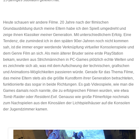
15-jähriges Jubiläum gefeiert hat.
Heute schauen wir andere Filme. 20 Jahre nach der filmischen
Grundausbildung durch meine Eltern habe ich den Spieß umgedreht und
zeige ihnen Klassiker
meiner
Generation. Mit unterschiedlichem Erfolg. Eine
Tendenz, die zumindest ich in den späten 90er-Jahren noch nicht kommen
sah, ist die immer enger werdende Verknüpfung virtueller Konsolenspiele und
dem Genre Film an sich. Als mein älterer Bruder seine erste PlayStation
bekam, wurden aus Strichmännchen in PC-Games plötzlich echte Welten und
es zeichnete sich ab, was mit dem Aufschwung der technischen, grafischen
und Animations-Möglichkeiten passieren würde. Gerade für das Thema Filme,
das meine Eltern stets als die größte Kunstform ihrer Generation betrachteten,
funktionierte das sogar in beide Richtungen. Es gab Videospiele, wie man die
Games damals noch nannte, die zu erfolgreichen Filmen wurden, wie etwa
Tomb Raider
oder
Resident Evil
. Genauso wie große Filmerfolge nochmals
zum Nachspielen aus den Kinosälen der Lichtspielhäuser auf die Konsolen
der Jugendzimmer kamen.