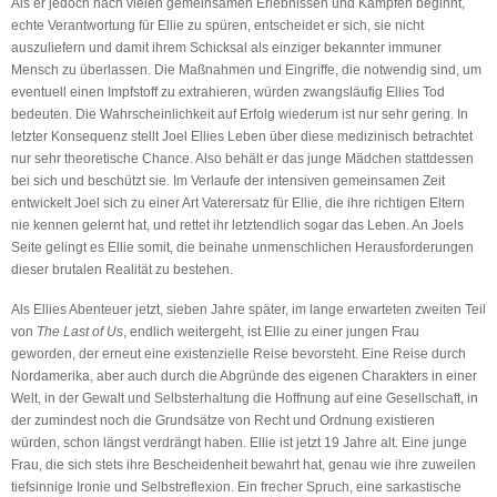
Als er jedoch nach vielen gemeinsamen Erlebnissen und Kämpfen beginnt,
echte Verantwortung für Ellie zu spüren, entscheidet er sich, sie nicht
auszuliefern und damit ihrem Schicksal als einziger bekannter immuner
Mensch zu überlassen. Die Maßnahmen und Eingriffe, die notwendig sind, um
eventuell einen Impfstoff zu extrahieren, würden zwangsläufig Ellies Tod
bedeuten. Die Wahrscheinlichkeit auf Erfolg wiederum ist nur sehr gering. In
letzter Konsequenz stellt Joel Ellies Leben über diese medizinisch betrachtet
nur sehr theoretische Chance. Also behält er das junge Mädchen stattdessen
bei sich und beschützt sie. Im Verlaufe der intensiven gemeinsamen Zeit
entwickelt Joel sich zu einer Art Vaterersatz für Ellie, die ihre richtigen Eltern
nie kennen gelernt hat, und rettet ihr letztendlich sogar das Leben. An Joels
Seite gelingt es Ellie somit, die beinahe unmenschlichen Herausforderungen
dieser brutalen Realität zu bestehen.
Als Ellies Abenteuer jetzt, sieben Jahre später, im lange erwarteten zweiten Teil
von
The Last of Us
, endlich weitergeht, ist Ellie zu einer jungen Frau
geworden, der erneut eine existenzielle Reise bevorsteht. Eine Reise durch
Nordamerika, aber auch durch die Abgründe des eigenen Charakters in einer
Welt, in der Gewalt und Selbsterhaltung die Hoffnung auf eine Gesellschaft, in
der zumindest noch die Grundsätze von Recht und Ordnung existieren
würden, schon längst verdrängt haben. Ellie ist jetzt 19 Jahre alt. Eine junge
Frau, die sich stets ihre Bescheidenheit bewahrt hat, genau wie ihre zuweilen
tiefsinnige Ironie und Selbstreflexion. Ein frecher Spruch, eine sarkastische