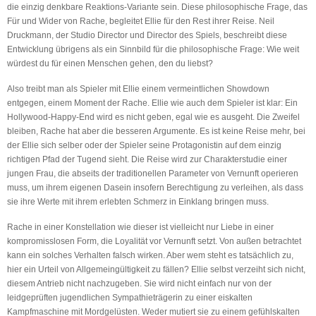
die einzig denkbare Reaktions-Variante sein. Diese philosophische Frage, das
Für und Wider von Rache, begleitet Ellie für den Rest ihrer Reise. Neil
Druckmann, der Studio Director und Director des Spiels, beschreibt diese
Entwicklung übrigens als ein Sinnbild für die philosophische Frage: Wie weit
würdest du für einen Menschen gehen, den du liebst?
Also treibt man als Spieler mit Ellie einem vermeintlichen Showdown
entgegen, einem Moment der Rache. Ellie wie auch dem Spieler ist klar: Ein
Hollywood-Happy-End wird es nicht geben, egal wie es ausgeht. Die Zweifel
bleiben, Rache hat aber die besseren Argumente. Es ist keine Reise mehr, bei
der Ellie sich selber oder der Spieler seine Protagonistin auf dem einzig
richtigen Pfad der Tugend sieht. Die Reise wird zur Charakterstudie einer
jungen Frau, die abseits der traditionellen Parameter von Vernunft operieren
muss, um ihrem eigenen Dasein insofern Berechtigung zu verleihen, als dass
sie ihre Werte mit ihrem erlebten Schmerz in Einklang bringen muss.
Rache in einer Konstellation wie dieser ist vielleicht nur Liebe in einer
kompromisslosen Form, die Loyalität vor Vernunft setzt. Von außen betrachtet
kann ein solches Verhalten falsch wirken. Aber wem steht es tatsächlich zu,
hier ein Urteil von Allgemeingültigkeit zu fällen? Ellie selbst verzeiht sich nicht,
diesem Antrieb nicht nachzugeben. Sie wird nicht einfach nur von der
leidgeprüften jugendlichen Sympathieträgerin zu einer eiskalten
Kampfmaschine mit Mordgelüsten. Weder mutiert sie zu einem gefühlskalten