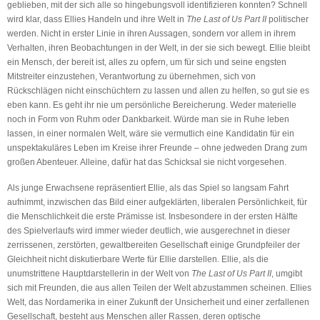
geblieben, mit der sich alle so hingebungsvoll identifizieren konnten? Schnell
wird klar, dass Ellies Handeln und ihre Welt in
The Last of Us Part II
politischer
werden. Nicht in erster Linie in ihren Aussagen, sondern vor allem in ihrem
Verhalten, ihren Beobachtungen in der Welt, in der sie sich bewegt. Ellie bleibt
ein Mensch, der bereit ist, alles zu opfern, um für sich und seine engsten
Mitstreiter einzustehen, Verantwortung zu übernehmen, sich von
Rückschlägen nicht einschüchtern zu lassen und allen zu helfen, so gut sie es
eben kann. Es geht ihr nie um persönliche Bereicherung. Weder materielle
noch in Form von Ruhm oder Dankbarkeit. Würde man sie in Ruhe leben
lassen, in einer normalen Welt, wäre sie vermutlich eine Kandidatin für ein
unspektakuläres Leben im Kreise ihrer Freunde – ohne jedweden Drang zum
großen Abenteuer. Alleine, dafür hat das Schicksal sie nicht vorgesehen.
Als junge Erwachsene repräsentiert Ellie, als das Spiel so langsam Fahrt
aufnimmt, inzwischen das Bild einer aufgeklärten, liberalen Persönlichkeit, für
die Menschlichkeit die erste Prämisse ist. Insbesondere in der ersten Hälfte
des Spielverlaufs wird immer wieder deutlich, wie ausgerechnet in dieser
zerrissenen, zerstörten, gewaltbereiten Gesellschaft einige Grundpfeiler der
Gleichheit nicht diskutierbare Werte für Ellie darstellen. Ellie, als die
unumstrittene Hauptdarstellerin in der Welt von
The Last of Us Part II
, umgibt
sich mit Freunden, die aus allen Teilen der Welt abzustammen scheinen. Ellies
Welt, das Nordamerika in einer Zukunft der Unsicherheit und einer zerfallenen
Gesellschaft, besteht aus Menschen aller Rassen, deren optische