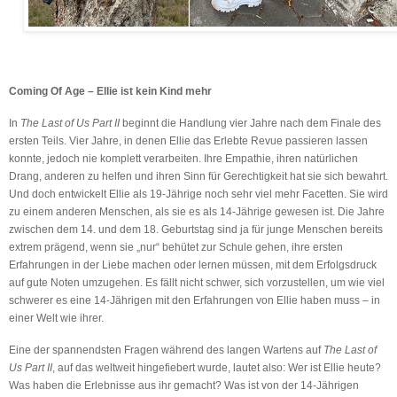
Coming Of Age – Ellie ist kein Kind mehr
In
The Last of Us Part II
beginnt die Handlung vier Jahre nach dem Finale des
ersten Teils. Vier Jahre, in denen Ellie das Erlebte Revue passieren lassen
konnte, jedoch nie komplett verarbeiten. Ihre Empathie, ihren natürlichen
Drang, anderen zu helfen und ihren Sinn für Gerechtigkeit hat sie sich bewahrt.
Und doch entwickelt Ellie als 19-Jährige noch sehr viel mehr Facetten. Sie wird
zu einem anderen Menschen, als sie es als 14-Jährige gewesen ist. Die Jahre
zwischen dem 14. und dem 18. Geburtstag sind ja für junge Menschen bereits
extrem prägend, wenn sie „nur“ behütet zur Schule gehen, ihre ersten
Erfahrungen in der Liebe machen oder lernen müssen, mit dem Erfolgsdruck
auf gute Noten umzugehen. Es fällt nicht schwer, sich vorzustellen, um wie viel
schwerer es eine 14-Jährigen mit den Erfahrungen von Ellie haben muss – in
einer Welt wie ihrer.
Eine der spannendsten Fragen während des langen Wartens auf
The Last of
Us Part II
, auf das weltweit hingefiebert wurde, lautet also: Wer ist Ellie heute?
Was haben die Erlebnisse aus ihr gemacht? Was ist von der 14-Jährigen