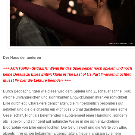
Der Hass der anderen
+++ ACHTUNG - SPOILER: Wenn Ihr das Spiel selber noch spielen und noch
keine Details zu Ellies Entwicklung in The Last of Us Part II wissen möchtet,
müsst Ihr hier die Lektüre beenden. +++
Durch Beobachtungen wie diese wird dem Spieler und Zuschauer schnell klar,
welche umfangreichen und signifikanten Entwicklungen ihrer Persönlichkeit
Ellie durchlebt. Charaktereigenschaften, die mir persönlich besonders gut
gefallen und die gleichzeitig ein wichtiges Signal darstellen an unsere echte
Gesellschaft. Nicht als belehrendes Hauptelement einer Handlung, sondern
als liebevoll und stringent auf natürliche Weise in die sich entwickelnde
Biographie von Ellie eingeflochten. Die Gefühlswelt und die Werte von Ellie,
abseits ihrer schon bekannten Eigenschaften, fließen langsam zu einem