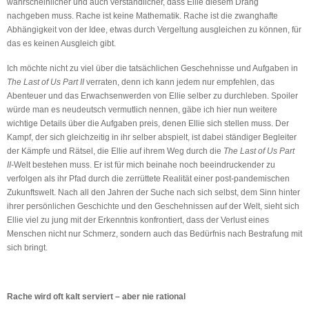
wahrscheinlicher und auch verständlicher, dass Ellie diesem Drang
nachgeben muss. Rache ist keine Mathematik. Rache ist die zwanghafte
Abhängigkeit von der Idee, etwas durch Vergeltung ausgleichen zu können, für
das es keinen Ausgleich gibt.
Ich möchte nicht zu viel über die tatsächlichen Geschehnisse und Aufgaben in
The Last of Us Part II
verraten, denn ich kann jedem nur empfehlen, das
Abenteuer und das Erwachsenwerden von Ellie selber zu durchleben. Spoiler
würde man es neudeutsch vermutlich nennen, gäbe ich hier nun weitere
wichtige Details über die Aufgaben preis, denen Ellie sich stellen muss. Der
Kampf, der sich gleichzeitig in ihr selber abspielt, ist dabei ständiger Begleiter
der Kämpfe und Rätsel, die Ellie auf ihrem Weg durch die
The Last of Us Part
II-
Welt bestehen muss. Er ist für mich beinahe noch beeindruckender zu
verfolgen als ihr Pfad durch die zerrüttete Realität einer post-pandemischen
Zukunftswelt. Nach all den Jahren der Suche nach sich selbst, dem Sinn hinter
ihrer persönlichen Geschichte und den Geschehnissen auf der Welt, sieht sich
Ellie viel zu jung mit der Erkenntnis konfrontiert, dass der Verlust eines
Menschen nicht nur Schmerz, sondern auch das Bedürfnis nach Bestrafung mit
sich bringt.
Rache wird oft kalt serviert – aber nie rational