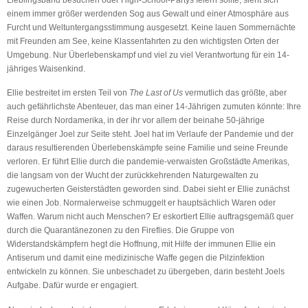
einem immer größer werdenden Sog aus Gewalt und einer Atmosphäre aus
Furcht und Weltuntergangsstimmung ausgesetzt. Keine lauen Sommernächte
mit Freunden am See, keine Klassenfahrten zu den wichtigsten Orten der
Umgebung. Nur Überlebenskampf und viel zu viel Verantwortung für ein 14-
jähriges Waisenkind.
Ellie bestreitet im ersten Teil von
The Last of Us
vermutlich das größte, aber
auch gefährlichste Abenteuer, das man einer 14-Jährigen zumuten könnte: Ihre
Reise durch Nordamerika, in der ihr vor allem der beinahe 50-jährige
Einzelgänger Joel zur Seite steht. Joel hat im Verlaufe der Pandemie und der
daraus resultierenden Überlebenskämpfe seine Familie und seine Freunde
verloren. Er führt Ellie durch die pandemie-verwaisten Großstädte Amerikas,
die langsam von der Wucht der zurückkehrenden Naturgewalten zu
zugewucherten Geisterstädten geworden sind. Dabei sieht er Ellie zunächst
wie einen Job. Normalerweise schmuggelt er hauptsächlich Waren oder
Waffen. Warum nicht auch Menschen? Er eskortiert Ellie auftragsgemäß quer
durch die Quarantänezonen zu den Fireflies. Die Gruppe von
Widerstandskämpfern hegt die Hoffnung, mit Hilfe der immunen Ellie ein
Antiserum und damit eine medizinische Waffe gegen die Pilzinfektion
entwickeln zu können. Sie unbeschadet zu übergeben, darin besteht Joels
Aufgabe. Dafür wurde er engagiert.