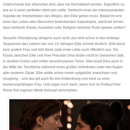
Unterschiede klar erkennbar sind, aber nie thematisiert werden. Eigentlich so,
wie es in einer perfekten Welt sein sollte. Vielleicht einer der interessantesten
Aspekte der Interpretation des Weges, den Ellie gehen muss: Bedarf es erst
einer das Leben aller Menschen bedrohenden Katastrophe, damit wir lernen,
dass Herkunft, Rasse, Aussehen oder Religion keinerlei Rolle spielen sollten?
Sexuelle Orientierung übrigens auch nicht, das wird schon in den Anfangs-
Sequenzen des Lebens der nun 19-Jährigen Ellie schnell deutlich. Ellie küsst
eine andere Frau und lebt diese zarte erste Liebe auch öffentlich aus. Die
Küsse zwischen Ellie und ihrer Freundin Dina finden nicht im Geheimen statt,
in dunklen Ecken oder hinter verschlossenen Türen. Ellie küsst Dina auch in
der Mitte der Tanzfläche während eines großen Volksfestes unter den Augen
aller anderen Gäste. Ellie wirkte schon immer aufgeklärt, erwachsen und
neugierig – und das gilt auch für ihre Entwicklung vom Kind zu einer
beziehungsfähigen Frau. Und sogar noch dann, wenn sich im Fortlauf ihrer
Reise ihre eigenen Werte kolossal verschieben.