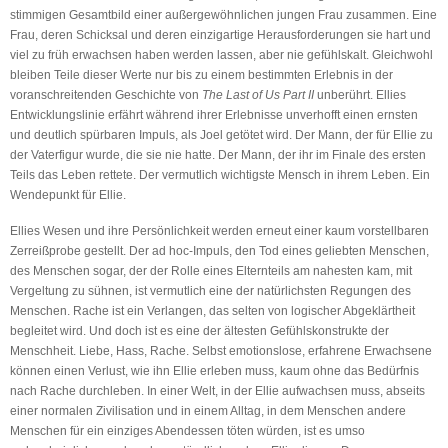
stimmigen Gesamtbild einer außergewöhnlichen jungen Frau zusammen. Eine
Frau, deren Schicksal und deren einzigartige Herausforderungen sie hart und
viel zu früh erwachsen haben werden lassen, aber nie gefühlskalt. Gleichwohl
bleiben Teile dieser Werte nur bis zu einem bestimmten Erlebnis in der
voranschreitenden Geschichte von
The Last of Us Part II
unberührt. Ellies
Entwicklungslinie erfährt während ihrer Erlebnisse unverhofft einen ernsten
und deutlich spürbaren Impuls, als Joel getötet wird. Der Mann, der für Ellie zu
der Vaterfigur wurde, die sie nie hatte. Der Mann, der ihr im Finale des ersten
Teils das Leben rettete. Der vermutlich wichtigste Mensch in ihrem Leben. Ein
Wendepunkt für Ellie.
Ellies Wesen und ihre Persönlichkeit werden erneut einer kaum vorstellbaren
Zerreißprobe gestellt. Der ad hoc-Impuls, den Tod eines geliebten Menschen,
des Menschen sogar, der der Rolle eines Elternteils am nahesten kam, mit
Vergeltung zu sühnen, ist vermutlich eine der natürlichsten Regungen des
Menschen. Rache ist ein Verlangen, das selten von logischer Abgeklärtheit
begleitet wird. Und doch ist es eine der ältesten Gefühlskonstrukte der
Menschheit. Liebe, Hass, Rache. Selbst emotionslose, erfahrene Erwachsene
können einen Verlust, wie ihn Ellie erleben muss, kaum ohne das Bedürfnis
nach Rache durchleben. In einer Welt, in der Ellie aufwachsen muss, abseits
einer normalen Zivilisation und in einem Alltag, in dem Menschen andere
Menschen für ein einziges Abendessen töten würden, ist es umso