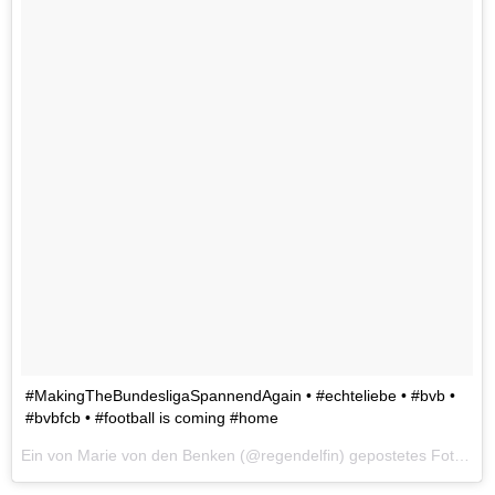
#MakingTheBundesligaSpannendAgain • #echteliebe • #bvb •
#bvbfcb • #football is coming #home
Ein von Marie von den Benken (@regendelfin) gepostetes Foto am