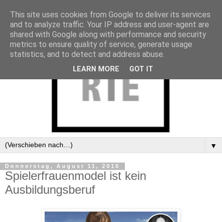
This site uses cookies from Google to deliver its services
and to analyze traffic. Your IP address and user-agent are
shared with Google along with performance and security
metrics to ensure quality of service, generate usage
statistics, and to detect and address abuse.
LEARN MORE
GOT IT
▼
Donnerstag, August 11, 2016
Spielerfrauenmodel ist kein
Ausbildungsberuf