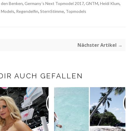
n den Benken
,
Germany´s Next Topmodel 2017
,
GNTM
,
Heidi Klum
,
,
Models
,
Regendelfin
,
SternStimme
,
Topmodels
Nächster Artikel →
DIR AUCH GEFALLEN