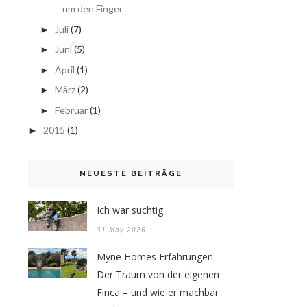
um den Finger
Juli
(7)
►
Juni
(5)
►
April
(1)
►
März
(2)
►
Februar
(1)
►
2015
(1)
►
NEUESTE BEITRÄGE
Ich war süchtig.
31 May 2026
Myne Homes Erfahrungen:
Der Traum von der eigenen
Finca – und wie er machbar