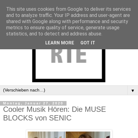
This site uses cookies from Google to deliver its services
and to analyze traffic. Your IP address and user-agent are
shared with Google along with performance and security
metrics to ensure quality of service, generate usage
statistics, and to detect and address abuse.
LEARN MORE
GOT IT
▼
Montag, Januar 27, 2020
Cooler Musik Hören: Die MUSE
BLOCKS von SENIC