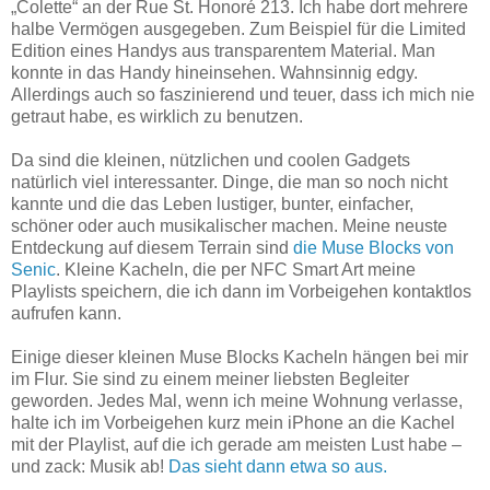
„Colette“ an der Rue St. Honoré 213. Ich habe dort mehrere
halbe Vermögen ausgegeben. Zum Beispiel für die Limited
Edition eines Handys aus transparentem Material. Man
konnte in das Handy hineinsehen. Wahnsinnig edgy.
Allerdings auch so faszinierend und teuer, dass ich mich nie
getraut habe, es wirklich zu benutzen.
Da sind die kleinen, nützlichen und coolen Gadgets
natürlich viel interessanter. Dinge, die man so noch nicht
kannte und die das Leben lustiger, bunter, einfacher,
schöner oder auch musikalischer machen. Meine neuste
Entdeckung auf diesem Terrain sind
die Muse Blocks von
Senic
. Kleine Kacheln, die per NFC Smart Art meine
Playlists speichern, die ich dann im Vorbeigehen kontaktlos
aufrufen kann.
Einige dieser kleinen Muse Blocks Kacheln hängen bei mir
im Flur. Sie sind zu einem meiner liebsten Begleiter
geworden. Jedes Mal, wenn ich meine Wohnung verlasse,
halte ich im Vorbeigehen kurz mein iPhone an die Kachel
mit der Playlist, auf die ich gerade am meisten Lust habe –
und zack: Musik ab!
Das sieht dann etwa so aus.