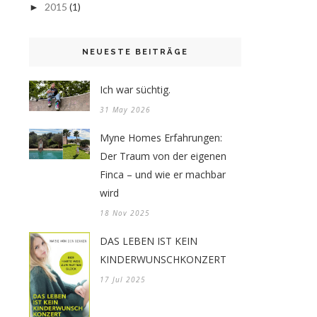
2015
(1)
►
NEUESTE BEITRÄGE
Ich war süchtig.
31 May 2026
Myne Homes Erfahrungen:
Der Traum von der eigenen
Finca – und wie er machbar
wird
18 Nov 2025
DAS LEBEN IST KEIN
KINDERWUNSCHKONZERT
17 Jul 2025