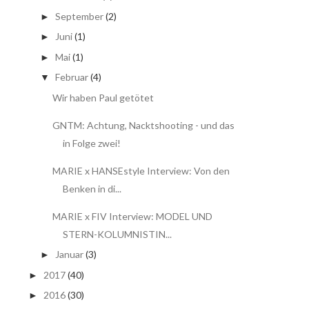
September
(2)
►
Juni
(1)
►
Mai
(1)
►
Februar
(4)
▼
Wir haben Paul getötet
GNTM: Achtung, Nacktshooting - und das
in Folge zwei!
MARIE x HANSEstyle Interview: Von den
Benken in di...
MARIE x FIV Interview: MODEL UND
STERN-KOLUMNISTIN...
Januar
(3)
►
2017
(40)
►
2016
(30)
►