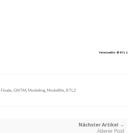
Fotocredits: © RTL 2
,
Finale
,
GNTM
,
Modeling
,
Modellife
,
RTL2
Nächster Artikel →
Älterer Post