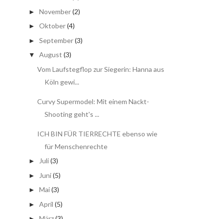
November
(2)
►
Oktober
(4)
►
September
(3)
►
August
(3)
▼
Vom Laufstegflop zur Siegerin: Hanna aus
Köln gewi...
Curvy Supermodel: Mit einem Nackt-
Shooting geht's ...
ICH BIN FÜR TIERRECHTE ebenso wie
für Menschenrechte
Juli
(3)
►
Juni
(5)
►
Mai
(3)
►
April
(5)
►
März
(3)
►