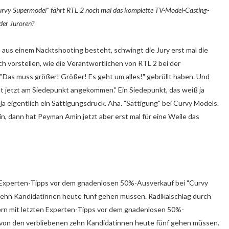
Curvy Supermodel" fährt RTL 2 noch mal das komplette TV-Model-Casting-
der Juroren?
h aus einem Nacktshooting besteht, schwingt die Jury erst mal die
h vorstellen, wie die Verantwortlichen von RTL 2 bei der
"Das muss größer! Größer! Es geht um alles!" gebrüllt haben. Und
ist jetzt am Siedepunkt angekommen." Ein Siedepunkt, das weiß ja
t ja eigentlich ein Sättigungsdruck. Aha. "Sättigung" bei Curvy Models.
n, dann hat Peyman Amin jetzt aber erst mal für eine Weile das
n Experten-Tipps vor dem gnadenlosen 50%-Ausverkauf bei "Curvy
ehn Kandidatinnen heute fünf gehen müssen. Radikalschlag durch
ern mit letzten Experten-Tipps vor dem gnadenlosen 50%-
 von den verbliebenen zehn Kandidatinnen heute fünf gehen müssen.