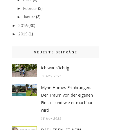
Februar
(3)
►
Januar
(3)
►
2016
(30)
►
2015
(1)
►
NEUESTE BEITRÄGE
Ich war süchtig.
31 May 2026
Myne Homes Erfahrungen:
Der Traum von der eigenen
Finca – und wie er machbar
wird
18 Nov 2025
DAS LEBEN IST KEIN