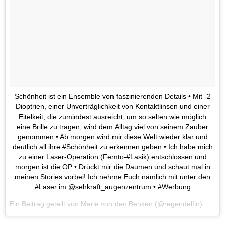
Schönheit ist ein Ensemble von faszinierenden Details • Mit -2
Dioptrien, einer Unverträglichkeit von Kontaktlinsen und einer
Eitelkeit, die zumindest ausreicht, um so selten wie möglich
eine Brille zu tragen, wird dem Alltag viel von seinem Zauber
genommen • Ab morgen wird mir diese Welt wieder klar und
deutlich all ihre #Schönheit zu erkennen geben • Ich habe mich
zu einer Laser-Operation (Femto-#Lasik) entschlossen und
morgen ist die OP • Drückt mir die Daumen und schaut mal in
meinen Stories vorbei! Ich nehme Euch nämlich mit unter den
#Laser im @sehkraft_augenzentrum • #Werbung
Ein Beitrag geteilt von
Marie von den Benken
(@regendelfin) am
De