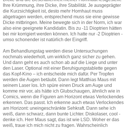
Ihre Krümmung, ihre Dicke, ihre Stabilität. Je ausgeprägter
die Kurzsichtigkeit ist, desto mehr Hornhaut muss
abgetragen werden, entsprechend muss sie eine gewisse
Dicke mitbringen. Meine bewegte sich in der Norm, ich war
also eine geeignete Kandidatin. Bis zu -11 Dioptrien hätten
bei mir korrigiert werden können. Ich hatte nur -2 Dioptrien -
umso schonender ist natürlich der Eingriff.
Am Behandlungstag werden diese Untersuchungen
nochmals wiederholt, um wirklich ganz sicher zu gehen.
Und dann geht es auch schon ab auf die Liege und unter
den Laser. Optional mit einer Beruhigungstablette gegen
das Kopf-Kino – ich entscheide mich dafür. Per Tropfen
werden die Augen betäubt. Dann legt Matthias Maus mit
seinem Laser los. Ich spüre einen Druck am Auge und
komme mir vor, als hätte ich Glubschaugen, ähnlich wie in
Comics, wenn die Figuren am Horizont etwas Verlockendes
erkennen. Das passt. Ich erkenne auch etwas Verlockendes
am Horizont: uneingeschränkte Sehkraft. Dann sehe ich
weiß, dann schwarz, dann bunte Lichter. Diskolaser, cool -
denke ich. Herr Maus sagt, das ist wie LSD. Woher er das
weiß, traue ich mich nicht zu fragen. Wahrscheinlich