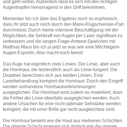
und geht vorbei. Außerdem lässt es sich mit den richtigen
Augentropfen hervorragend in den Griff bekommen.
Momentan bin ich über das Ergebnis noch so euphorisch,
dass ihr jetzt auch noch durch den Marie-Klugscheisser-Part
durchmüsst. Durch meine intensive Beschäftigung mit der
Möglichkeit, die Sehkraft von Augen per Laser signifikant zu
verbessern und die langen Frage-Antwort-Spielchen mit
Matthias Maus bin ich ja jetzt so was wie eine Möchtegern-
Augen-Expertin. Also macht euch bereit:
Das Auge hat eigentlich zwei Linsen. Die Linse, aber auch
die Hornhaut, die letztendlich auch als Linse fungiert. Die
Dioptrien berechnen sich aus beiden Linsen. Eine
Laserbehandlung korrigiert die Hornhaut. Durch den Eingriff
werden vorhandene Hornhautverkrümmungen
ausgeglichen. Die Hornhaut wird zudem so modelliert, dass
die Fehler der Linse ebenfalls ausgeglichen werden. Auch
andere Ursachen für eine nicht optimale Sehstärke werden
korrigiert, die mit einer Brille gar nicht ausgleichbar sind.
Die Hornhaut besteht wie die Haut aus mehreren Schichten.
Die oberste Schicht erneuert sich ähnlich wie die oberste