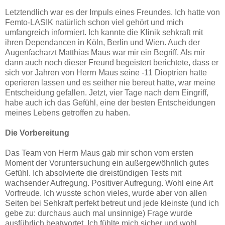
Letztendlich war es der Impuls eines Freundes. Ich hatte von
Femto-LASIK natürlich schon viel gehört und mich
umfangreich informiert. Ich kannte die Klinik sehkraft mit
ihren Dependancen in Köln, Berlin und Wien. Auch der
Augenfacharzt Matthias Maus war mir ein Begriff. Als mir
dann auch noch dieser Freund begeistert berichtete, dass er
sich vor Jahren von Herrn Maus seine -11 Dioptrien hatte
operieren lassen und es seither nie bereut hatte, war meine
Entscheidung gefallen. Jetzt, vier Tage nach dem Eingriff,
habe auch ich das Gefühl, eine der besten Entscheidungen
meines Lebens getroffen zu haben.
Die Vorbereitung
Das Team von Herrn Maus gab mir schon vom ersten
Moment der Voruntersuchung ein außergewöhnlich gutes
Gefühl. Ich absolvierte die dreistündigen Tests mit
wachsender Aufregung. Positiver Aufregung. Wohl eine Art
Vorfreude. Ich wusste schon vieles, wurde aber von allen
Seiten bei Sehkraft perfekt betreut und jede kleinste (und ich
gebe zu: durchaus auch mal unsinnige) Frage wurde
ausführlich beatwortet. Ich fühlte mich sicher und wohl.