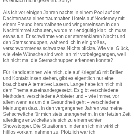
es einfach nicht gesehen. Sorry!
Als ich vor einigen Jahren nachts in einem Pool auf der
Dachterrasse eines traumhaften Hotels auf Norderney mit
einem Freund herumalberte und wir gemeinsam in den
Nachthimmel schauten, wurde mir endgültig klar: Ich muss
etwas tun. Er schwärmte von der sternenklaren Nacht und
den Sternschnuppen, während ich in ein großes,
verschwommenes schwarzes Nichts blickte. Wie viel Glück,
wie viele Wünsche sind wohl an mir vorbeigegangen, weil
ich nicht mal die Sternschnuppen erkennen konnte?
Für Kandidatinnen wie mich, die auf Kriegsfuß mit Brillen
und Kontaktlinsen stehen, gibt es eigentlich nur eine
brauchbare Alternative: Lasern. Lange habe ich mich mit
dem Thema auseinandergesetzt. Es gibt verschiedene
Methoden, verschiedene Anbieter und – wie immer, vor
allem wenn es um die Gesundheit geht – verschiedene
Meinungen dazu. In den vergangenen Jahren war meine
Sehschwäche für mich stets unangenehm. In der letzten Zeit
allerdings entwickelte sie sich zu einem echten
Showstopper. Die Situationen, in denen ich mir wirklich
hilflos vorkam, nahmen zu. Plötzlich war ich