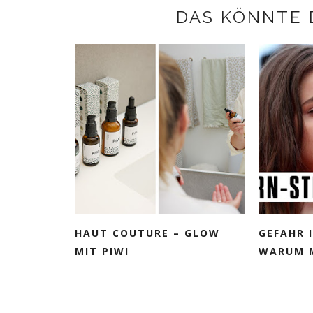
DAS KÖNNTE 
HAUT COUTURE – GLOW
GEFAHR 
MIT PIWI
WARUM M