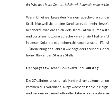
der Welt der Haute-Couture beliebt wie kaum ein anderes Mod
Wenn ich eines Tages den Männern abschwören und mei
Stella Maxwell sicher eine Kandidatin, der mein Herz zie
bescherte, war, dass sich viele Jahre Latein-Kurse au
und vor allem nutzlose Sprache kategorisiert hatte, si
in dieser Kolumne mit meinen althumanistischen Fähigke
– Überleitung des Jahres) wie sagt der Lateiner? Gena
höher fliegenden Star als Stella.
Der Spagat zwischen Boulevard und Laufsteg
Die 27-Jährige ist schon als Kind viel rumgekommen u
kommen aus Nordirland, aufgewachsen ist sie in Belgi
und Belgien extreme kulturelle Unterschiede aufweise