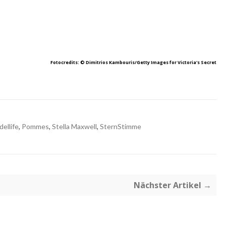
Fotocredits: © Dimitrios Kambouris/Getty Images for Victoria's Secret
ellife
,
Pommes
,
Stella Maxwell
,
SternStimme
Nächster Artikel →