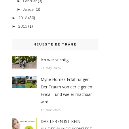
Februar
(3)
►
Januar
(3)
►
2016
(30)
►
2015
(1)
►
NEUESTE BEITRÄGE
Ich war süchtig.
31 May 2026
Myne Homes Erfahrungen:
Der Traum von der eigenen
Finca – und wie er machbar
wird
18 Nov 2025
DAS LEBEN IST KEIN
KINDERWUNSCHKONZERT